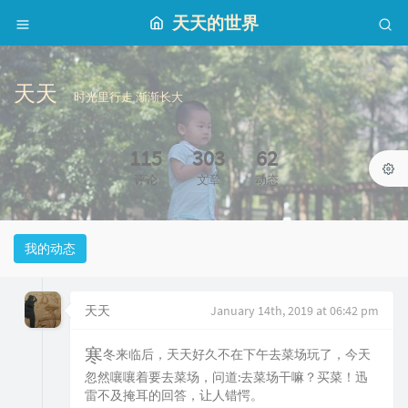
天天的世界
天天
时光里行走 渐渐长大
115
303
62
评论
文章
动态
我的动态
天天
January 14th, 2019 at 06:42 pm
寒冬来临后，天天好久不在下午去菜场玩了，今天
忽然嚷嚷着要去菜场，问道:去菜场干嘛？买菜！迅
雷不及掩耳的回答，让人错愕。