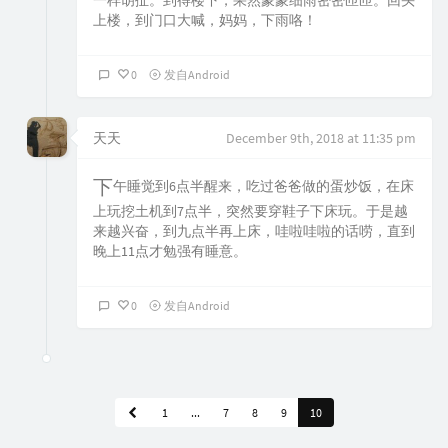
一样胡扯。到得楼下，果然蒙蒙细雨密密匝匝。回头
上楼，到门口大喊，妈妈，下雨咯！
0
发自Android
天天
December 9th, 2018 at 11:35 pm
下午睡觉到6点半醒来，吃过爸爸做的蛋炒饭，在床
上玩挖土机到7点半，突然要穿鞋子下床玩。于是越
来越兴奋，到九点半再上床，哇啦哇啦的话唠，直到
晚上11点才勉强有睡意。
0
发自Android
1
...
7
8
9
10