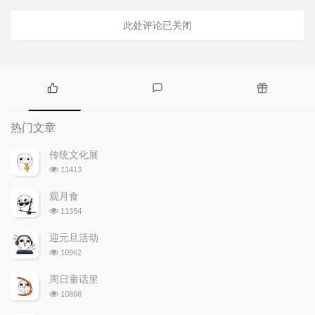
此处评论已关闭
热
最
随
门
新
机
热门文章
文
评
文
章
论
章
传统文化展
浏
11413
览
次
观月食
数:
浏
11354
览
次
迎元旦活动
数:
浏
10962
览
次
周日童话里
数:
浏
10868
览