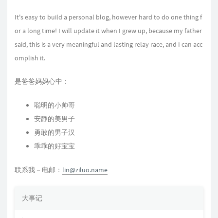
It's easy to build a personal blog, however hard to do one thing f
or a long time! I will update it when I grew up, because my father
said, this is a very meaningful and lasting relay race, and I can acc
omplish it.
是爸爸妈妈心中：
聪明的小帅哥
安静的美男子
勇敢的男子汉
乖乖的好宝宝
联系我－电邮：
lin@ziluo.name
大事记