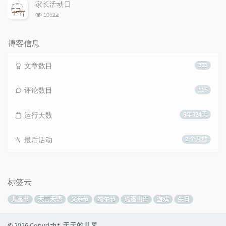
次
家长活动日
数:
浏
10622
览
次
数:
博客信息
文章数目
303
评论数目
115
运行天数
9年324天
最后活动
2 个月前
标签云
儿童节
天言天语
父亲节
端午节
逍遥山庄
游戏
生日
© 2026 Copyright 天天的世界