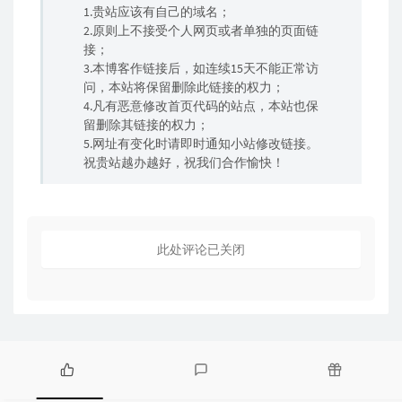
1.贵站应该有自己的域名；
2.原则上不接受个人网页或者单独的页面链
接；
3.本博客作链接后，如连续15天不能正常访
问，本站将保留删除此链接的权力；
4.凡有恶意修改首页代码的站点，本站也保
留删除其链接的权力；
5.网址有变化时请即时通知小站修改链接。
祝贵站越办越好，祝我们合作愉快！
此处评论已关闭
热
最
随