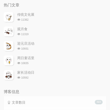
门
新
机
热门文章
文
评
文
章
论
章
传统文化展
浏
11382
览
次
观月食
数:
浏
11319
览
次
迎元旦活动
数:
浏
10931
览
次
周日童话里
数:
浏
10835
览
次
家长活动日
数:
浏
10592
览
次
数:
博客信息
文章数目
303