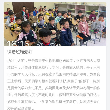
课后班和爱好
幼升小之前，爸爸曾语重心长地和妈妈谈过，不管将来天天成
绩如何，只要身体健康就行，学习，是得靠天赋的，每个人有
不同的学习天花板，只要在这个范围内保持健康即可。然而真
正上学后，天天的学习根本就看到“别人家孩子”的影子，特别
是拼音的学习太过不足。妈妈因此每天多让天天学习额外的作
业，伴随着高八度的不定时吼叫，做到只要身体健康的豁达，
妈妈似乎离得很远。上学期的课后班报了散打，是延续天天在
校外的跆拳道练...