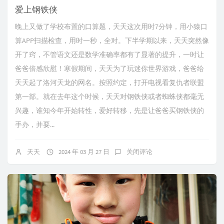
爱上钢铁侠
晚上又做了学校布置的口算题，天天这次用时7分钟，用小猿口
算APP扫描检查，用时一秒，全对。下半学期以来，天天突然像
开了窍，不管语文还是数学准确率都有了显著的提升，一时让
爸爸倍感欣慰！寒假期间，天天为了玩迷你世界游戏，爸爸给
天天起了洛河天龙的网名。按照约定，打开电视看复仇者联盟
第一部。就在去年这个时候，天天对钢铁侠或者蜘蛛侠都毫无
兴趣，谁知今年开始转性，爱好转移，先是让爸爸买钢铁侠的
手办，并要...
天天
2024 年 03 月 27 日
关闭评论