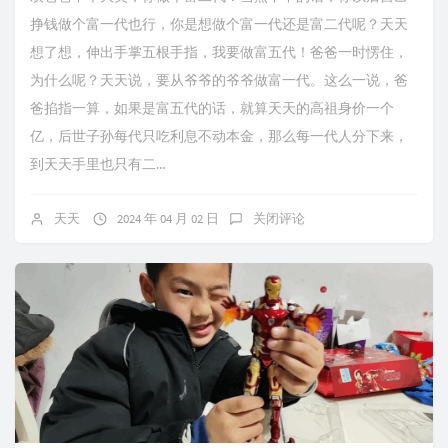
挣钱做个富一代也行，你是想做个富一代还是富二代呢？天天
想了想，伸出手掌五根手指，我要做富五代！爸爸一时愣住，
为什么呢？天天说，要从爷爷的爷爷做富一代。这么一说，爸
爸掐指一算，如果是富五代的话，就算天天的高祖身价一个
亿，后世子孙每代只吃利息不动本金，那么每一代人分下来，
到天天手里也只有二...
天天
2024 年 04 月 02 日
关闭评论