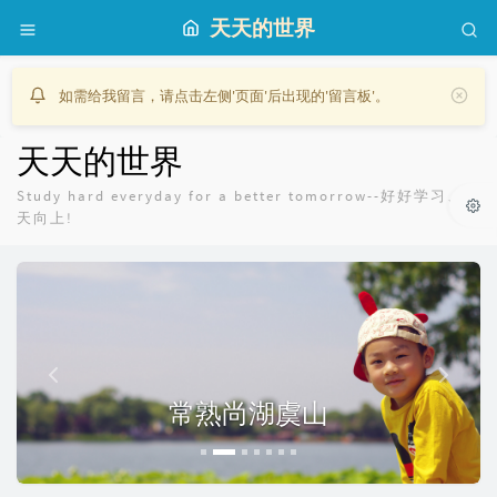
天天的世界
如需给我留言，请点击左侧'页面'后出现的'留言板'。
天天的世界
Study hard everyday for a better tomorrow--好好学习、天
天向上!
P
N
r
e
e
x
v
t
i
常熟尚湖虞山
o
u
s