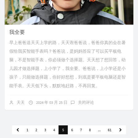
我全要
早上爸爸送天天上学的路，天天诳爸爸说，爸爸你真的会在暑
假给我买智能手表吗？爸爸说，是妈妈答应了可以买平板电
脑，不是智能手表，你必须做个选择题。天天想了想回答，幼
儿园才做选择题，上小学了，我全要。爸爸说，上小学还是小
孩子，只能做选择题，你好好想想，到底是要平板电脑还是智
能手表。天天低下头，默默地赶路，不再回复。
天天
2024 年 03 月 25 日
关闭评论
1
2
3
4
5
6
7
8
...
61