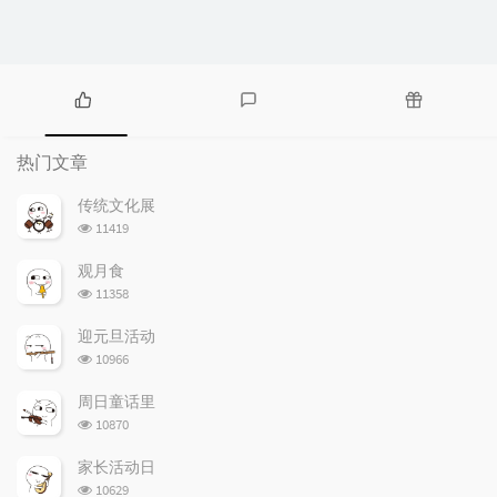
热
最
随
门
新
机
热门文章
文
评
文
章
论
章
传统文化展
浏
11419
览
次
观月食
数:
浏
11358
览
次
迎元旦活动
数:
浏
10966
览
次
周日童话里
数:
浏
10870
览
次
家长活动日
数:
浏
10629