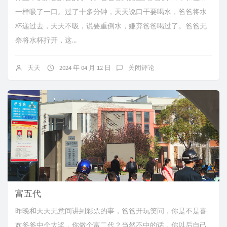
一样吸了一口。过了十多分钟，天天说口干要喝水，爸爸将水
杯递过去，天天不吸，说要重倒水，嫌弃爸爸喝过了。爸爸无
奈将水杯拧开，这...
天天
2024 年 04 月 12 日
关闭评论
富五代
昨晚和天天无意间讲到彩票的事，爸爸开玩笑问，你是不是喜
欢爸爸中个大奖，你做个富二代？当然不中的话，你以后自己