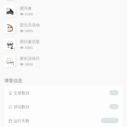
览
次
观月食
数:
浏
11345
览
次
迎元旦活动
数:
浏
10955
览
次
周日童话里
数:
浏
10861
览
次
家长活动日
数:
浏
10616
览
次
数:
博客信息
文章数目
303
评论数目
115
运行天数
9年323天