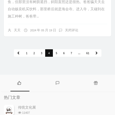
鱼，但那里没有树荫遮挡，斜阳直照还是很热。爸爸骗天天去
自动贩卖机买饮料，那里桥后就是海会寺。进入寺，又碰到在
施工种树，爸爸带...
天天
2024 年 05 月 19 日
关闭评论
1
2
3
4
5
6
7
...
61
热
最
随
门
新
机
热门文章
文
评
文
章
论
章
传统文化展
浏
11407