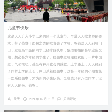
儿童节快乐
这是天天升入小学以来的第一个儿童节。早晨天天按老师的要
求，带了些饼干面包之类的吃食去了学校。爸爸送天天到校门
口，发现高年级的同学已经排好队型，貌似要拍的是毕业留念
照，想必是六年级的学生了。红领巾红校服红衣服，一片中国
红，气势恢弘，甚至有种开党会的感觉。上学路上，天天碰到
了同样上学的班长，胸口系着红领巾，这是一年级的小朋友第
一次系红领巾，才为新的少先队员。全班也只有八位同学，没
有天天的份。爸爸...
天天
2024 年 05 月 31 日
关闭评论