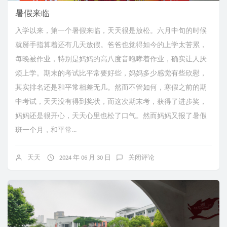
暑假来临
入学以来，第一个暑假来临，天天很是放松。六月中旬的时候
就掰手指算着还有几天放假。爸爸也觉得如今的上学太苦累，
每晚被作业，特别是妈妈的高八度音咆哮着作业，确实让人厌
烦上学。期末的考试比平常要好些，妈妈多少感觉有些欣慰，
其实排名还是和平常相差无几。然而不管如何，寒假之前的期
中考试，天天没有得到奖状，而这次期末考，获得了进步奖，
妈妈还是很开心，天天心里也松了口气。然而妈妈又报了暑假
班一个月，和平常...
天天
2024 年 06 月 30 日
关闭评论