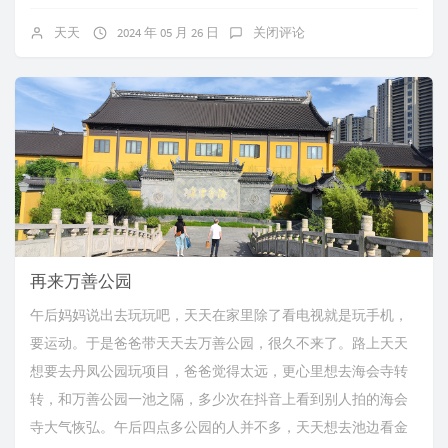
天天
2024 年 05 月 26 日
关闭评论
再来万善公园
午后妈妈说出去玩玩吧，天天在家里除了看电视就是玩手机，
要运动。于是爸爸带天天去万善公园，很久不来了。路上天天
想要去丹凤公园玩项目，爸爸觉得太远，更心里想去海会寺转
转，和万善公园一池之隔，多少次在抖音上看到别人拍的海会
寺大气恢弘。午后四点多公园的人并不多，天天想去池边看金