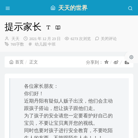
天天的世界
提示家长
博
发
天天
2021 年 12 月 23 日
6273 次浏览
关闭评论
主：
布
分
765字数
幼儿园
中班
时
类：
间：
首页
正文
分享到：
各位家长朋友：
你们好！
近期丹阳有疑似人贩子出没，他们会主动
跟孩子搭讪，想让孩子跟他们走。
为了孩子的安全请您一定要看护好自己的
宝贝，不要让宝贝离开您的视线。
同时也要对孩子进行安全教育，不要吃陌
生人的东西，不能跟陌生人走！！！