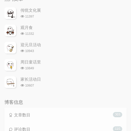
文
评
文
章
论
章
传统文化展
浏
11397
览
次
观月食
数:
浏
11332
览
次
迎元旦活动
数:
浏
10943
览
次
周日童话里
数:
浏
10849
览
次
家长活动日
数:
浏
10607
览
次
数:
博客信息
文章数目
303
评论数目
115