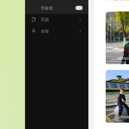
学龄前
180
页面
关于我
友链
归档
门影塘畔
时光机
一起爱
169362
留言板
奕晨小站
亲子博客
云轩录
璟雯与橙
169362