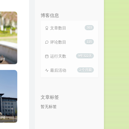
览
次
数:
博客信息
文章数目
303
评论数目
115
运行天数
9年322天
.jpg
最后活动
2 个月前
文章标签
暂无标签
.jpg