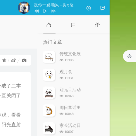
祝你一路顺风
- 吴奇隆
1
勇气
苏有朋
2
梦不完的你
吴奇隆
热
最
随
门
新
机
3
祝你一路顺风
吴奇隆
热门文章
文
评
文
4
十字路口
吴奇隆
章
论
章
传统文化展
浏
11396
：
5
星河追梦
三角洲行动
览
次
6
回忆里的那个人 cover 李行亮
李响
观月食
数:
浏
11331
览
办成了二本
次
迎元旦活动
数:
一直关闭了
浏
10943
览
次
周日童话里
数:
浏
10848
参观，看看
览
次
，阳光直射
家长活动日
数:
浏
10607