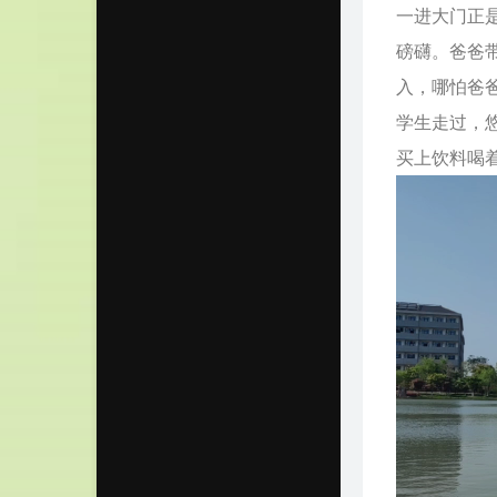
一进大门正
磅礴。爸爸
入，哪怕爸
学生走过，
买上饮料喝