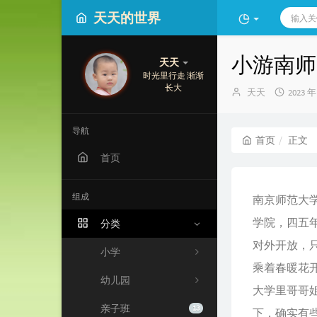
天天的世界
小游南师
天天
时光里行走 渐渐
长大
博
发
天天
2023 年
主：
布
时
间：
导航
首页
正文
首页
组成
南京师范大
学院，四五
分类
对外开放，
小学
乘着春暖花
幼儿园
大学里哥哥
亲子班
13
下，确实有