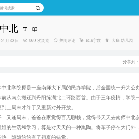
中北
分
 04 月 02 日
3843 次浏览
关闭评论
1018字数
大班
幼儿园
类：
分享到
学中北学院原是一座南师大下属的民办学院，后全国统一升为公
年前从南京搬迁到丹阳练湖北二环路西首。由于三年疫情，学院
只到上周末才终于又重新对外开放。
开，又逢周末，爸爸在家觉得百无聊赖，觉得带天天去南师中北
姐姐的生活和学习，算是对天天的一种熏陶。将车子停在大门外
些热，隐隐约约有了初夏的错觉。