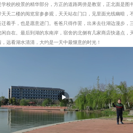
是学校的校景的精华部分，方正的道路两傍是教室，正北面是图
带天天二楼的阅览室参参观，天天站在门口，见里面光线幽暗，
爸迁着手，也是愿意进门。爸爸只得作罢，出来去往湖边漫步，
悠闲自在。最后到湖的东南岸，宿舍的北侧有几家商店快递点，
着，远看湖水清清，大约是一天中最惬意的时光！