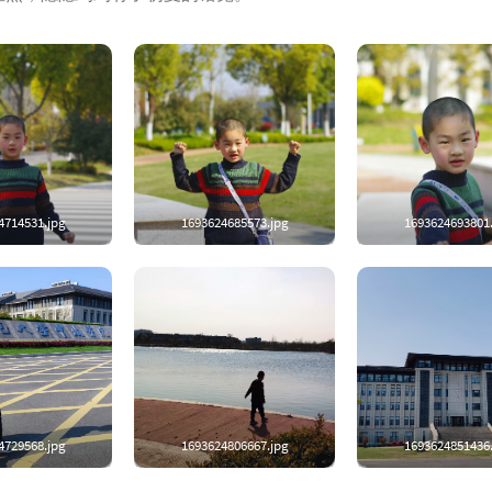
4714531.jpg
1693624685573.jpg
1693624693801
4729568.jpg
1693624806667.jpg
1693624851436