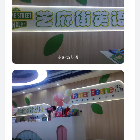
芝麻街英语