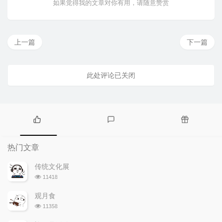
如果觉得我的文章对你有用，请随意赞赏
上一篇
下一篇
此处评论已关闭
热
最
随
门
新
机
热门文章
文
评
文
章
论
章
传统文化展
浏
11418
览
次
观月食
数:
浏
11358
览