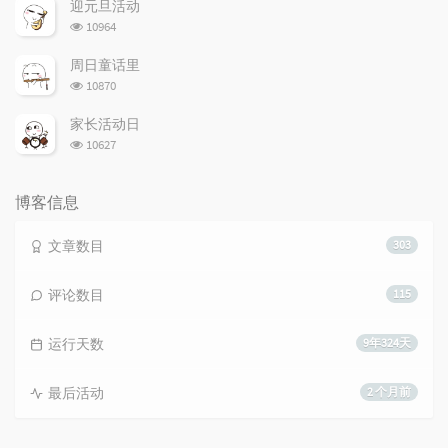
次
迎元旦活动
数:
浏
10964
览
次
周日童话里
数:
浏
10870
览
次
家长活动日
数:
浏
10627
览
次
数:
博客信息
文章数目
303
评论数目
115
运行天数
9年324天
最后活动
2 个月前