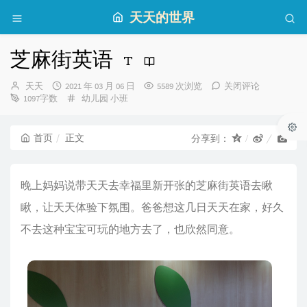
天天的世界
芝麻街英语
博
发
天天
2021 年 03 月 06 日
5589 次浏览
关闭评论
主：
布
分
1097字数
幼儿园
小班
时
类：
间：
首页
正文
分享到：
晚上妈妈说带天天去幸福里新开张的芝麻街英语去瞅
瞅，让天天体验下氛围。爸爸想这几日天天在家，好久
不去这种宝宝可玩的地方去了，也欣然同意。