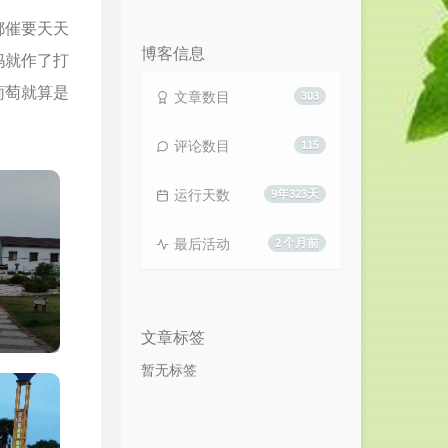
览
次
都催要天天
数:
博客信息
妈就作了打
葡萄就算是
文章数目
303
评论数目
115
运行天数
9年323天
最后活动
2 个月前
文章标签
暂无标签