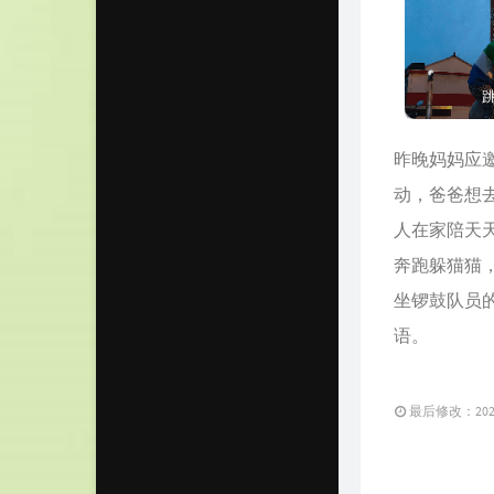
跳
昨晚妈妈应
动，爸爸想
人在家陪天
奔跑躲猫猫
坐锣鼓队员
语。
最后修改：2022 