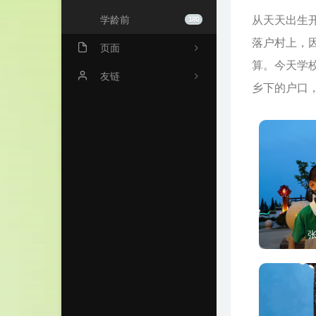
从天天出生
学龄前
180
落户村上，
页面
算。今天学
关于我
友链
乡下的户口
归档
门影塘畔
时光机
一起爱
留言板
奕晨小站
亲子博客
云轩录
璟雯与橙
张