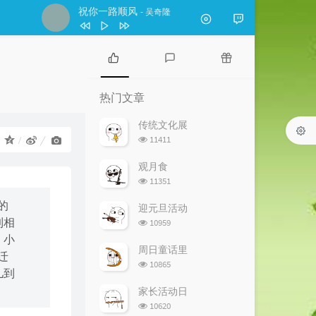
祝你一路顺风
- 吴奇隆
1
勇气
苏有朋
2
梦不完的你
吴奇隆
热
最
随
门
新
机
3
祝你一路顺风
吴奇隆
热门文章
文
评
文
4
十字路口
吴奇隆
章
论
章
传统文化展
浏
11411
：
5
星河追梦
三角洲行动
览
次
6
回忆里的那个人 cover 李行亮
李响
观月食
数:
浏
11351
览
的
次
迎元旦活动
数:
浏
到相
10959
览
）小
次
周日童话里
迁
数:
浏
10865
儿到
览
次
家长活动日
数:
浏
10620