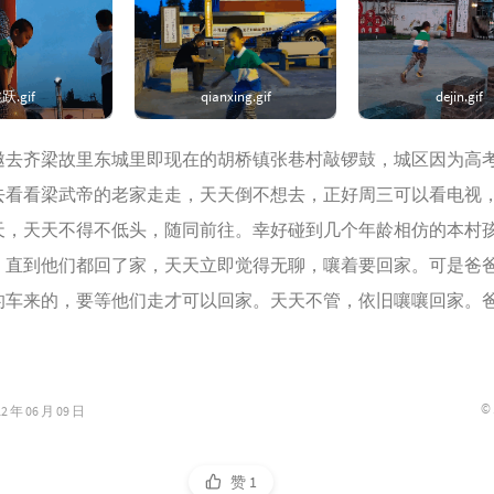
跃.gif
qianxing.gif
dejin.gif
邀去齐梁故里东城里即现在的胡桥镇张巷村敲锣鼓，城区因为高
去看看梁武帝的老家走走，天天倒不想去，正好周三可以看电视
天，天天不得不低头，随同前往。幸好碰到几个年龄相仿的本村
，直到他们都回了家，天天立即觉得无聊，嚷着要回家。可是爸
的车来的，要等他们走才可以回家。天天不管，依旧嚷嚷回家。
©
年 06 月 09 日
赞
1