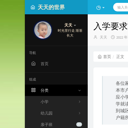
天天的世界
入学要求
天天
时光里行走 渐渐
长大
博
发
天天
2022 年
主：
布
时
间：
导航
首页
正文
首页
组成
各位
本市
分类
应小
小学
学就
到城
幼儿园
户籍
亲子班
13