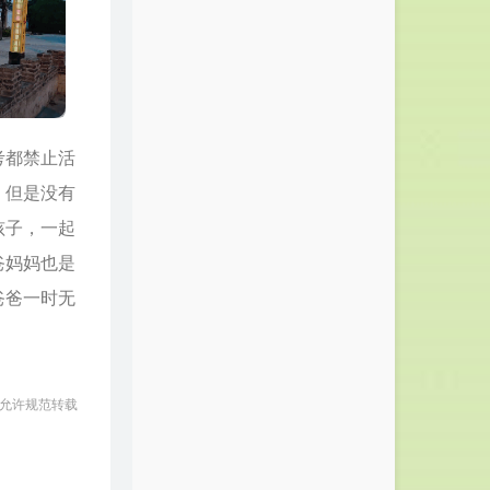
考都禁止活
，但是没有
孩子，一起
爸妈妈也是
爸爸一时无
 允许规范转载