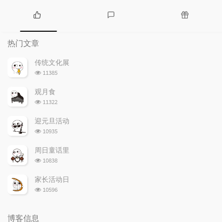
热
最
随
门
新
机
热门文章
文
评
文
章
论
章
传统文化展
浏
11385
览
次
观月食
数:
浏
11322
览
次
迎元旦活动
数:
浏
10935
览
次
周日童话里
数:
浏
10838
览
次
家长活动日
数:
浏
10596
览
次
数:
博客信息