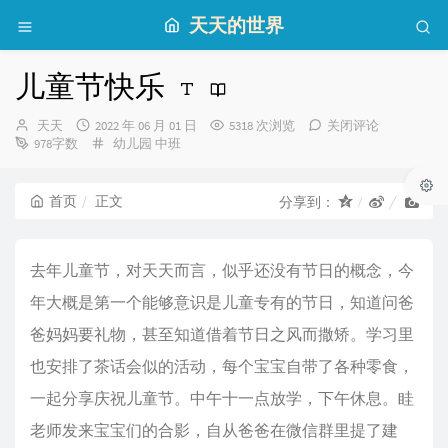
天天的世界
儿童节快乐
博
发
天天
2022 年 06 月 01 日
5318 次浏览
关闭评论
主：
布
分
978字数
幼儿园
中班
时
类：
间：
首页
正文
分享到：
去年儿童节，对天天而言，似乎还没有节日的概念，今
年大概是第一个能够意识是儿童专有的节日，知道问爸
爸妈妈要礼物，甚至知道借着节日之风而撒矫。学习里
也安排了茶话会似的活动，每个宝宝自带了各种零食，
一起分享庆祝儿童节。中午十一点放学，下午休息。眭
老师发来宝宝们的合影，自从爸爸在微信群里提了建